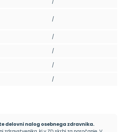
/
/
/
/
/
/
te delovni nalog osebnega zdravnika.
 zdravstvenika, ki v ZD skrbi za naročanje. V