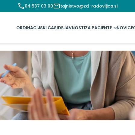
04 537 03 00
tajnistvo@zd-radovljica.si
ORDINACIJSKI ČASI
DEJAVNOSTI
ZA PACIENTE
NOVICE