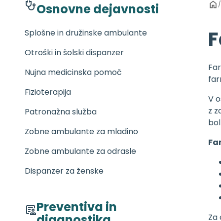
/
Osnovne dejavnosti
F
Splošne in družinske ambulante
Otroški in šolski dispanzer
Far
Nujna medicinska pomoč
far
Fizioterapija
V o
z z
Patronažna služba
bol
Zobne ambulante za mladino
Fa
Zobne ambulante za odrasle
Dispanzer za ženske
Preventiva in
diagnostika
Za 