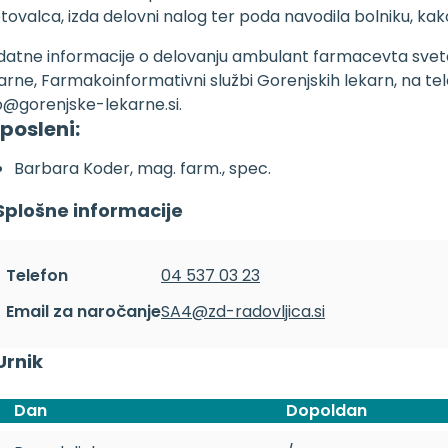
tovalca, izda delovni nalog ter poda navodila bolniku, ka
atne informacije o delovanju ambulant farmacevta svetov
arne, Farmakoinformativni službi Gorenjskih lekarn, na telef
o@gorenjske-lekarne.si.
posleni:
Barbara Koder, mag. farm., spec.
Splošne informacije
Telefon
04 537 03 23
Email za naročanje
SA4@zd-radovljica.si
Urnik
Dan
Dopoldan