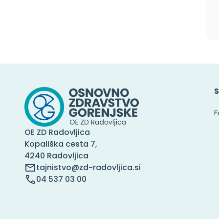
S
F
OE ZD Radovljica
Kopališka cesta 7,
4240 Radovljica
tajnistvo@zd-radovljica.si
04 537 03 00