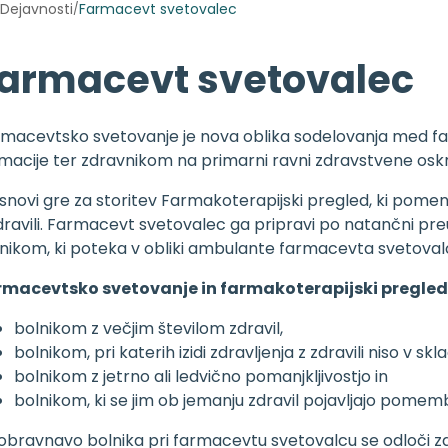
Dejavnosti
Farmacevt svetovalec
/
armacevt svetovalec
macevtsko svetovanje je nova oblika sodelovanja med far
macije ter zdravnikom na primarni ravni zdravstvene osk
snovi gre za storitev Farmakoterapijski pregled, ki pomeni 
dravili. Farmacevt svetovalec ga pripravi po natančni pr
nikom, ki poteka v obliki ambulante farmacevta svetov
rmacevtsko svetovanje in farmakoterapijski pregle
bolnikom z večjim številom zdravil,
bolnikom, pri katerih izidi zdravljenja z zdravili niso v skl
bolnikom z jetrno ali ledvično pomanjkljivostjo in
bolnikom, ki se jim ob jemanju zdravil pojavljajo pomemb
obravnavo bolnika pri farmacevtu svetovalcu se odloči z