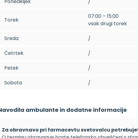
Ponedeljek
/
07:00 – 15:00
Torek
vsak drugi torek
Sreda
/
Četrtek
/
Petek
/
Sobota
/
Navodila ambulante in dodatne informacije
Za obravnavo pri farmacevtu svetovalcu potrebuje
O terminu obravnave boste telefonsko obveščeni s strani