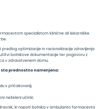
macevtom specialistom klinične ali lekarniške
rbe.
predlog optimizacije in racionalizacije zdravljenja
eučitvi bolnikove dokumentacije ter pogovoru z
alca v zdravstvenem domu.
d sta prednostno namenjena:
adu s pričakovanji,
ni neželeni učinki.
dravnik, ki napoti bolnika v ambulanto farmacevta