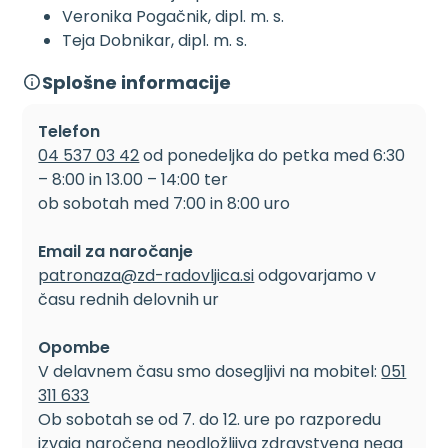
Veronika Pogačnik, dipl. m. s.
Teja Dobnikar, dipl. m. s.
Splošne informacije
Telefon
04 537 03 42
od ponedeljka do petka med 6:30
– 8:00 in 13.00 – 14:00 ter
ob sobotah med 7:00 in 8:00 uro
Email za naročanje
patronaza@zd-radovljica.si
odgovarjamo v
času rednih delovnih ur
Opombe
V delavnem času smo dosegljivi na mobitel:
051
311 633
Ob sobotah se od 7. do 12. ure po razporedu
izvaja naročena neodložljiva zdravstvena nega