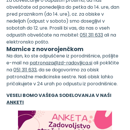
Za obveščanje o odpustih prosimo, da nas
obveščate od ponedeljka do petka do 14. ure, dan
pred praznikom (do 14. ure), oz. za obiske v
nedeljah (odpust v soboto) smo dosegljivi v
sobotah do 12. ure. Prosili bi vas, da nas o vseh
odpustih obveščate na mobitel:
051 311 633
ali na
elektronsko pošto.
Mamice z novorojenčkom
Na dan, ko ste odpuščene iz porodnišnice, pošljite
e-mail na
patronaza@zd-radovljica.si
ali pokličite
na
051 311 633
, da se dogovorimo za obisk
patronažne medicinske sestre. Naš obisk lahko
pričakujete v 24 urah po odpustu iz porodnišnice.
VESELI BOMO VAŠEGA SODELOVANJA V NAŠI
ANKETI