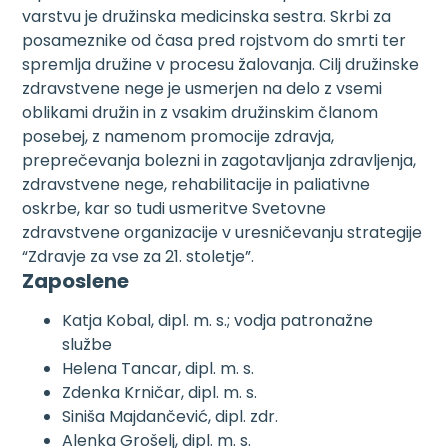
varstvu je družinska medicinska sestra. Skrbi za
posameznike od časa pred rojstvom do smrti ter
spremlja družine v procesu žalovanja. Cilj družinske
zdravstvene nege je usmerjen na delo z vsemi
oblikami družin in z vsakim družinskim članom
posebej, z namenom promocije zdravja,
preprečevanja bolezni in zagotavljanja zdravljenja,
zdravstvene nege, rehabilitacije in paliativne
oskrbe, kar so tudi usmeritve Svetovne
zdravstvene organizacije v uresničevanju strategije
“Zdravje za vse za 21. stoletje”.
Zaposlene
Katja Kobal, dipl. m. s.; vodja patronažne
službe
Helena Tancar, dipl. m. s.
Zdenka Krničar, dipl. m. s.
Siniša Majdančević, dipl. zdr.
Alenka Grošelj, dipl. m. s.