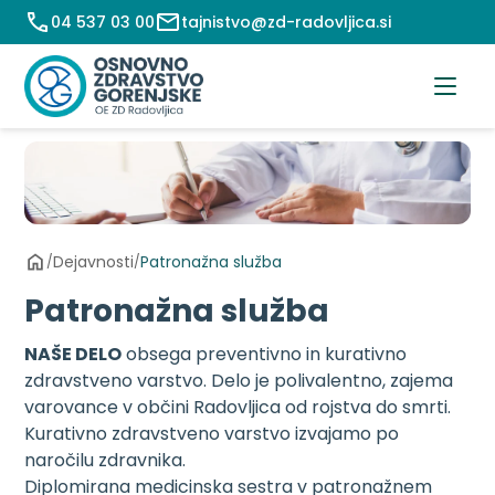
Preskoči
04 537 03 00
tajnistvo@zd-radovljica.si
na
vsebino
Dejavnosti
Patronažna služba
/
/
Patronažna služba
NAŠE DELO
obsega preventivno in kurativno
zdravstveno varstvo. Delo je polivalentno, zajema
varovance v občini Radovljica od rojstva do smrti.
Kurativno zdravstveno varstvo izvajamo po
naročilu zdravnika.
Diplomirana medicinska sestra v patronažnem