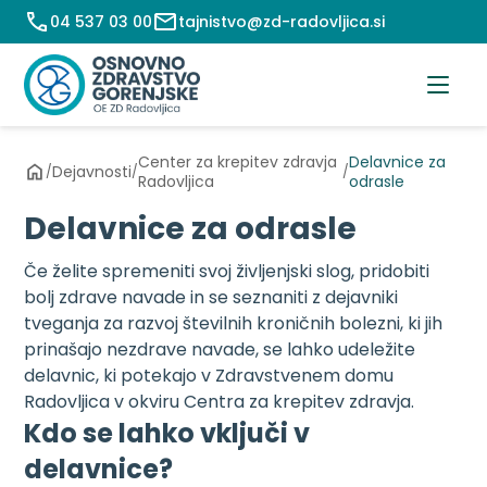
Preskoči
04 537 03 00
tajnistvo@zd-radovljica.si
na
vsebino
Center za krepitev zdravja
Delavnice za
Dejavnosti
/
/
/
Radovljica
odrasle
Delavnice za odrasle
Če želite spremeniti svoj življenjski slog, pridobiti
bolj zdrave navade in se seznaniti z dejavniki
tveganja za razvoj številnih kroničnih bolezni, ki jih
prinašajo nezdrave navade, se lahko udeležite
delavnic, ki potekajo v Zdravstvenem domu
Radovljica v okviru Centra za krepitev zdravja.
Kdo se lahko vključi v
delavnice?