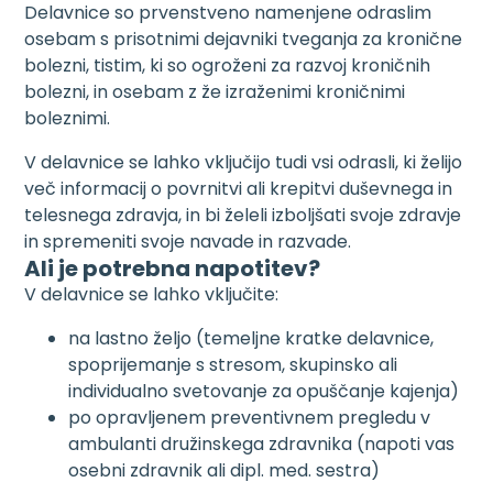
Delavnice so prvenstveno namenjene odraslim
osebam s prisotnimi dejavniki tveganja za kronične
bolezni, tistim, ki so ogroženi za razvoj kroničnih
bolezni, in osebam z že izraženimi kroničnimi
boleznimi.
V delavnice se lahko vključijo tudi vsi odrasli, ki želijo
več informacij o povrnitvi ali krepitvi duševnega in
telesnega zdravja, in bi želeli izboljšati svoje zdravje
in spremeniti svoje navade in razvade.
Ali je potrebna napotitev?
V delavnice se lahko vključite:
na lastno željo (temeljne kratke delavnice,
spoprijemanje s stresom, skupinsko ali
individualno svetovanje za opuščanje kajenja)
po opravljenem preventivnem pregledu v
ambulanti družinskega zdravnika (napoti vas
osebni zdravnik ali dipl. med. sestra)