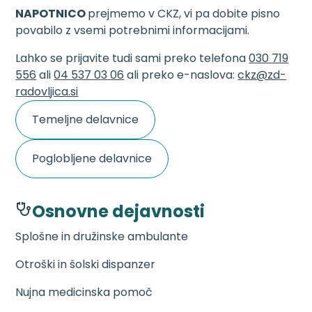
NAPOTNICO
prejmemo v CKZ, vi pa dobite pisno
povabilo z vsemi potrebnimi informacijami.
Lahko se prijavite tudi sami preko telefona
030 719
556
ali
04 537 03 06
ali preko e-naslova:
ckz@zd-
radovljica.si
Temeljne delavnice
Poglobljene delavnice
Osnovne dejavnosti
Splošne in družinske ambulante
Otroški in šolski dispanzer
Nujna medicinska pomoč