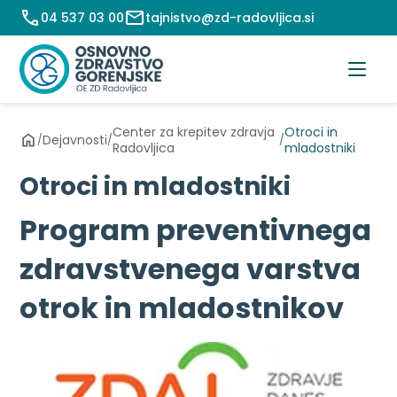
Preskoči
04 537 03 00
tajnistvo@zd-radovljica.si
na
vsebino
Center za krepitev zdravja
Otroci in
Dejavnosti
/
/
/
Radovljica
mladostniki
Otroci in mladostniki
Program preventivnega
zdravstvenega varstva
otrok in mladostnikov