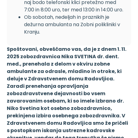
naj bodo telefonski klici pretežno med
7:00 in 8:00 uro, ter med 13:00 in 14:00 uro.
Ob sobotah, nedeljah in praznikih je
dežurna ambulanta na Zobni polikliniki v
Kranju.
Spoštovani, obveščamo vas, da je z dnem 1. 11.
2025 zobozdravnica Nika SVETINA dr. dent.
med., prenehala z delom v okviru zobne
ambulante za odrasle, mladino in otroke, ki
deluje v Zdravstvenem domu Radovljica.
Zaradi prenehanja opravljanja
zobozdravstvene dejavnosti bo vsem
zavarovanim osebam, ki so imele izbrano dr.
Niko Svetina kot osebno zobozdravnico,
prekinjena izbira osebnega zobozdravnika. V
Zdravstvenem domu Radovljica smo že pričeli
s postopkom iskanja ustrezne kadrovske
okrepitve, vendar do tega trenutka še nismo