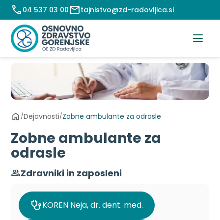
Preskoči
04 537 03 00
tajnistvo@zd-radovljica.si
na
vsebino
Dejavnosti
Zobne ambulante za odrasle
/
/
Zobne ambulante za
odrasle
Zdravniki in zaposleni
KOREN Neja, dr. dent. med.