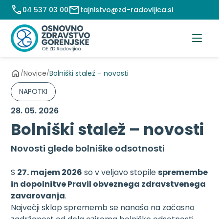
Preskoči
04 537 03 00
tajnistvo@zd-radovljica.si
na
vsebino
Novice
Bolniški stalež – novosti
/
/
NAPOTKI
28. 05. 2026
Bolniški stalež – novosti
Novosti glede bolniške odsotnosti
S
27. majem 2026
so v veljavo stopile
spremembe
in dopolnitve Pravil obveznega zdravstvenega
zavarovanja
.
Največji sklop sprememb se nanaša na začasno