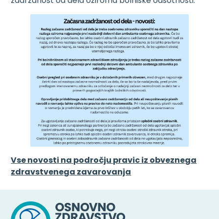
zadržanost od dela oziroma bolniške odsotnosti.
Vse novosti na področju pravic iz obveznega
zdravstvenega zavarovanja