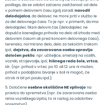
podlaga, da se odobri začasno zadržanost od dela
v polnem delovnem času zgolj zaradi:
navodil
delodajalca
, da delavec ne more priti v službo le
za del delovnega časa. To je npr. v primerih, da ima
delodajalec fiksni delovni čas (delodajalec ne
dopušča kasnejšega prihoda na delo ali izhoda med
delovnim časom ali pred koncem delovnega časa),
terensko, normirano delo, delo za tekočim trakom
ipd.;
dejstva, da zavarovana oseba opravlja
določen
poklic
: npr. učiteljice, smetarji na vozilih,
vozniki, strojevodje, ipd.;
hišnega reda šole, vrtca
,
idr. (npr. prihod v vrtec po 10. ali 12. ure ni možen,
prihod v podaljšano bivanje v šoli ni mogoč, če
otrok ni bil pri pouku ipd.);
5. Določene
osebne okoliščine NE vplivajo
na
pravico do spremstva (npr. če zavarovana oseba
nima vozniškega izpita, to ni razlog za odobritev
spremstva).