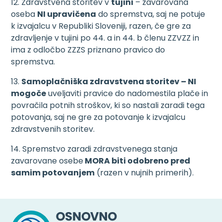
12. Zdravstvena storitev v
tujini
– zavarovana
oseba
NI upravičena
do spremstva, saj ne potuje
k izvajalcu v Republiki Sloveniji, razen, če gre za
zdravljenje v tujini po 44. a in 44. b členu ZZVZZ in
ima z odločbo ZZZS priznano pravico do
spremstva.
13.
Samoplačniška zdravstvena storitev – NI
mogoče
uveljaviti pravice do nadomestila plače in
povračila potnih stroškov, ki so nastali zaradi tega
potovanja, saj ne gre za potovanje k izvajalcu
zdravstvenih storitev.
14. Spremstvo zaradi zdravstvenega stanja
zavarovane osebe
MORA biti odobreno pred
samim potovanjem
(razen v nujnih primerih).