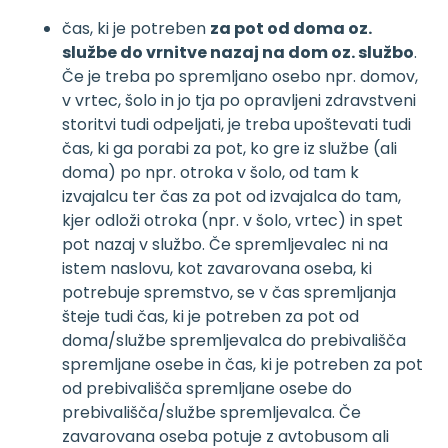
čas, ki je potreben
za pot od doma oz.
službe do vrnitve nazaj na dom oz. službo
.
Če je treba po spremljano osebo npr. domov,
v vrtec, šolo in jo tja po opravljeni zdravstveni
storitvi tudi odpeljati, je treba upoštevati tudi
čas, ki ga porabi za pot, ko gre iz službe (ali
doma) po npr. otroka v šolo, od tam k
izvajalcu ter čas za pot od izvajalca do tam,
kjer odloži otroka (npr. v šolo, vrtec) in spet
pot nazaj v službo. Če spremljevalec ni na
istem naslovu, kot zavarovana oseba, ki
potrebuje spremstvo, se v čas spremljanja
šteje tudi čas, ki je potreben za pot od
doma/službe spremljevalca do prebivališča
spremljane osebe in čas, ki je potreben za pot
od prebivališča spremljane osebe do
prebivališča/službe spremljevalca. Če
zavarovana oseba potuje z avtobusom ali