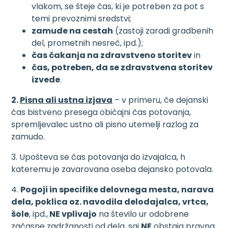
vlakom, se šteje čas, ki je potreben za pot s
temi prevoznimi sredstvi;
zamude na cestah
(zastoji zaradi gradbenih
del, prometnih nesreč, ipd.);
čas čakanja na zdravstveno storitev
in
čas, potreben, da se zdravstvena storitev
izvede
.
2.
Pisna ali ustna izjava
– v primeru, če dejanski
čas bistveno presega običajni čas potovanja,
spremljevalec ustno ali pisno utemelji razlog za
zamudo.
3. Upošteva se čas potovanja do izvajalca, h
kateremu je zavarovana oseba dejansko potovala.
4.
Pogoji in specifike delovnega mesta, narava
dela, poklica oz. navodila delodajalca, vrtca,
šole
, ipd.,
NE vplivajo
na število ur odobrene
začasne zadržanosti od dela, saj
NE
obstaja pravna