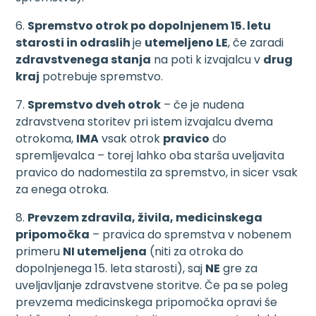
6.
Spremstvo otrok po dopolnjenem 15. letu
starosti in odraslih
je
utemeljeno LE
, če zaradi
zdravstvenega stanja
na poti k izvajalcu v
drug
kraj
potrebuje spremstvo.
7.
Spremstvo dveh otrok
– če je nudena
zdravstvena storitev pri istem izvajalcu dvema
otrokoma,
IMA
vsak otrok
pravico
do
spremljevalca – torej lahko oba starša uveljavita
pravico do nadomestila za spremstvo, in sicer vsak
za enega otroka.
8.
Prevzem zdravila, živila, medicinskega
pripomočka
– pravica do spremstva v nobenem
primeru
NI utemeljena
(niti za otroka do
dopolnjenega 15. leta starosti), saj
NE
gre za
uveljavljanje zdravstvene storitve. Če pa se poleg
prevzema medicinskega pripomočka opravi še