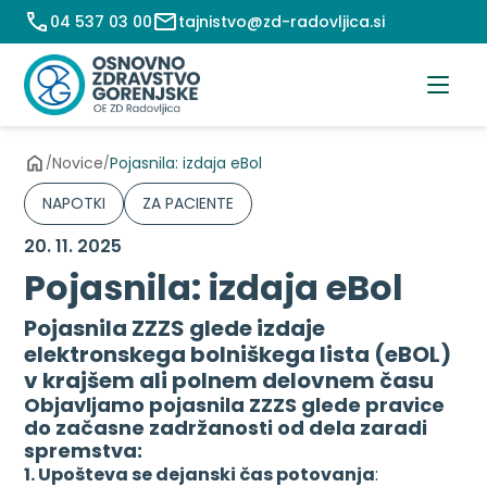
Preskoči
04 537 03 00
tajnistvo@zd-radovljica.si
na
vsebino
Novice
Pojasnila: izdaja eBol
/
/
NAPOTKI
ZA PACIENTE
20. 11. 2025
Pojasnila: izdaja eBol
Pojasnila ZZZS glede izdaje
elektronskega bolniškega lista (eBOL)
v krajšem ali polnem delovnem času
Objavljamo pojasnila ZZZS glede pravice
do začasne zadržanosti od dela zaradi
spremstva:
1. Upošteva se dejanski čas potovanja
: