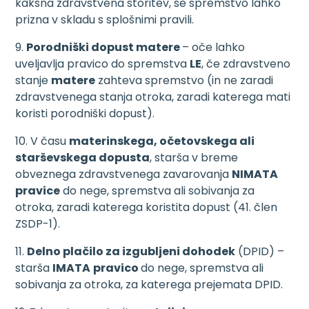
kakšna zdravstvena storitev, se spremstvo lahko
prizna v skladu s splošnimi pravili.
9.
Porodniški dopust matere
– oče lahko
uveljavlja pravico do spremstva
LE
, če zdravstveno
stanje
matere
zahteva spremstvo (in ne zaradi
zdravstvenega stanja otroka, zaradi katerega mati
koristi porodniški dopust).
10. V času
materinskega, očetovskega ali
starševskega dopusta
, starša v breme
obveznega zdravstvenega zavarovanja
NIMATA
pravice
do nege, spremstva ali sobivanja za
otroka, zaradi katerega koristita dopust (41. člen
ZSDP-1).
11.
Delno plačilo za izgubljeni dohodek
(DPID) –
starša
IMATA
pravico
do nege, spremstva ali
sobivanja za otroka, za katerega prejemata DPID.