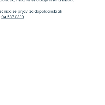
onović, mag. kineziologije in Nina Misotič,
čnica se prijavi za dopoldanski ali
:
04 537 03 10
.