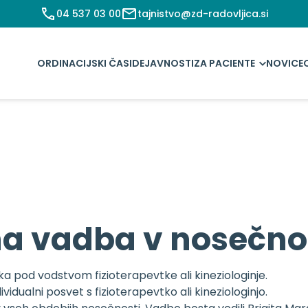
04 537 03 00
tajnistvo@zd-radovljica.si
ORDINACIJSKI ČASI
DEJAVNOSTI
ZA PACIENTE
NOVICE
a vadba v nosečno
 pod vodstvom fizioterapevtke ali kineziologinje.
dualni posvet s fizioterapevtko ali kineziologinjo.