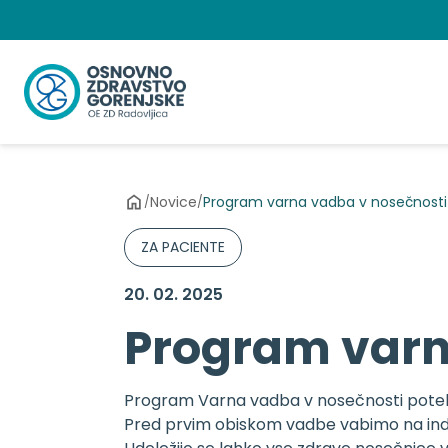
Preskoči
na
vsebino
Novice
Program varna vadba v nosečnosti
/
/
ZA PACIENTE
20. 02. 2025
Program varn
Program Varna vadba v nosečnosti poteka
Pred prvim obiskom vadbe vabimo na indivi