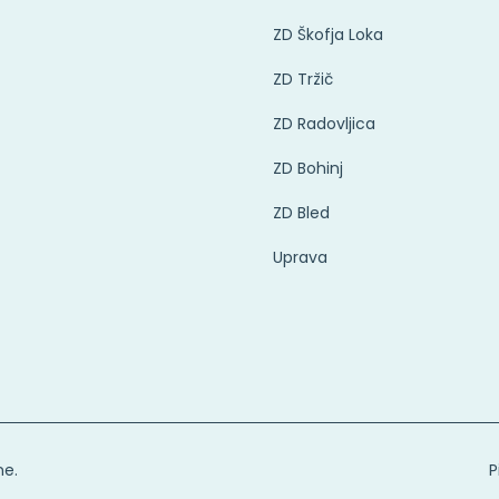
ZD Škofja Loka
ZD Tržič
ZD Radovljica
ZD Bohinj
ZD Bled
Uprava
ne.
P