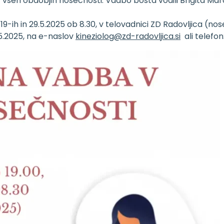
vseh obdobjih nosečnosti. Vadbo bosta vodili Brigita Mardj
-ih in 29.5.2025 ob 8.30, v telovadnici ZD Radovljica (nose
5.2025, na e-naslov
kineziolog@zd-radovljica.si
ali telefon