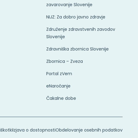
zavarovanje Slovenije
NIJZ: Za dobro javno zdravje
Združenje zdravstvenih zavodov
Slovenije
Zdravniška zbornica Slovenije
Zbornica – Zveza
Portal zVem
eNaročanje
Čakalne dobe
iškotki
Izjava o dostopnosti
Obdelovanje osebnih podatkov