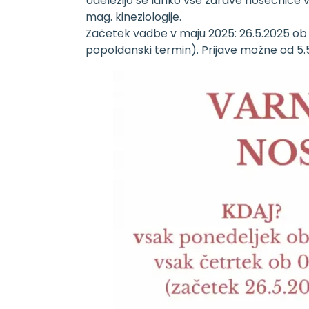
Udeležijo se lahko vse zdrave nosečnice v 
mag. kineziologije.
Začetek vadbe v maju 2025: 26.5.2025 ob 19
popoldanski termin). Prijave možne od 5.