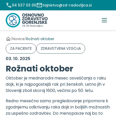
Preskoči
04 537 03 00
tajnistvo@zd-radovljica.si
na
vsebino
Novice
Rožnati oktober
/
/
ZA PACIENTE
ZDRAVSTVENA VZGOJA
03. 10. 2025
Rožnati oktober
Oktober je mednarodni mesec osveščanja o raku
dojk, ki je najpogostejši rak pri ženskah. Letno jih v
Sloveniji zboli skoraj 1600, večina po 50. letu.
Redno mesečno samo pregledovanje pripomore k
zgodnjemu odkrivanju raka dojk in boljših možnostih
za uspešno ozdravitev. Do menopavze naj bo to