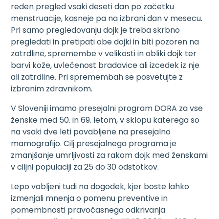
reden pregled vsaki deseti dan po začetku
menstruacije, kasneje pa na izbrani dan v mesecu.
Pri samo pregledovanju dojk je treba skrbno
pregledati in pretipati obe dojki in biti pozoren na
zatrdline, spremembe v velikosti in obliki dojk ter
barvi kože, uvlečenost bradavice ali izcedek iz nje
ali zatrdline. Pri spremembah se posvetujte z
izbranim zdravnikom.
V Sloveniji imamo presejalni program DORA za vse
ženske med 50. in 69. letom, v sklopu katerega so
na vsaki dve leti povabljene na presejalno
mamografijo. Cilj presejalnega programa je
zmanjšanje umrljivosti za rakom dojk med ženskami
v ciljni populaciji za 25 do 30 odstotkov.
Lepo vabljeni tudi na dogodek, kjer boste lahko
izmenjali mnenja o pomenu preventive in
pomembnosti pravočasnega odkrivanja