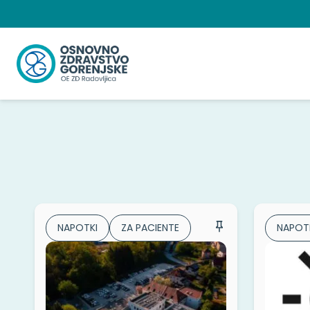
Preskoči
na
vsebino
NAPOTKI
ZA PACIENTE
NAPOT