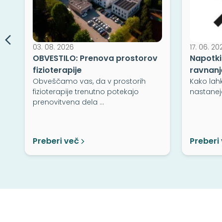
03. 08. 2026
17. 06. 20
OBVESTILO: Prenova prostorov
Napotki
fizioterapije
ravnanj
Obveščamo vas, da v prostorih
Kako lah
fizioterapije trenutno potekajo
nastanej
prenovitvena dela …
o
Preberi več
Preberi