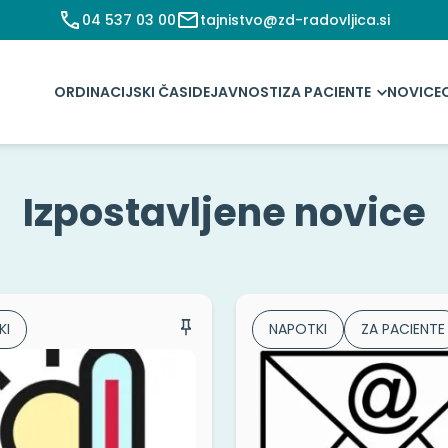
04 537 03 00
tajnistvo@zd-radovljica.si
ORDINACIJSKI ČASI
DEJAVNOSTI
ZA PACIENTE
NOVICE
Izpostavljene novice
KI
NAPOTKI
ZA PACIENTE