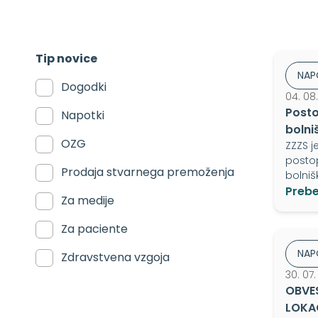
Tip novice
NAP
Dogodki
04. 08
Posto
Napotki
bolni
OZG
ZZZS j
postop
Prodaja stvarnega premoženja
bolniš
Prebe
Za medije
Za paciente
NAP
Zdravstvena vzgoja
30. 07
OBVE
LOKAC