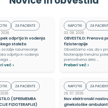
Novice in obvestila
OTKI
ZA PACIENTE
NAPOTKI
ZA PACIEN
. 2026
03. 08. 2026
pek odprtja in vodenja
OBVESTILO: Prenova p
škega staleža
fizioterapije
e za lažje razumevanje
Obveščamo vas, da v pro
ka odprtja in vodenja
fizioterapije trenutno pot
kega …
prenovitvena dela …
ri več
Preberi več
OTKI
ZA PACIENTE
NAPOTKI
ZA PACIEN
. 2026
29. 07. 2026
STILO (SPREMEMBA
Nov elektronski naslo
IJE FIZIOTERAPIJE)
ginekološke ambulant