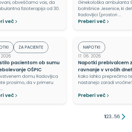
ovani, obveščamo vas, da
Ginekološka ambulanta 
ulantna fizioterapija od 30.
bolnišnice Jesenice, ki del
Radovljici (prostori …
ri več
Preberi več
OTKI
ZA PACIENTE
NAPOTKI
. 2026
17. 06. 2026
tilo pacientom ob sumu
Napotki prebivalcem 
ebolevanje OŠPIC
ravnanje v vročih dne
avstvenem domu Radovljica
Kako lahko preprečimo tež
te prosimo, da v primeru
nastanejo zaradi vročine
…
ri več
Preberi več
1
2
3
…
5
6