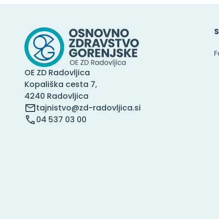
S
F
OE ZD Radovljica
Kopališka cesta 7,
4240 Radovljica
tajnistvo@zd-radovljica.si
04 537 03 00