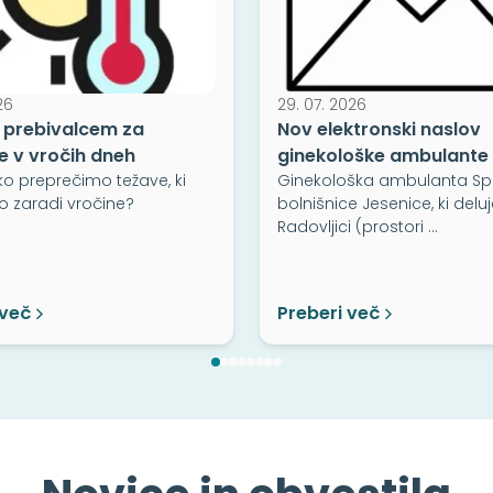
26
29. 07. 2026
 prebivalcem za
Nov elektronski naslov
e v vročih dneh
ginekološke ambulante
ko preprečimo težave, ki
Ginekološka ambulanta Sp
o zaradi vročine?
bolnišnice Jesenice, ki deluj
Radovljici (prostori …
 več
Preberi več