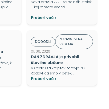
Splošne
Nova pravila ZZZS za bolniški stalež
uje v
– kaj morate vedeti!
Preberi več
ZDRAVSTVENA
DOGODKI
VZGOJA
za
01. 06. 2026
DAN ZDRAVJA je privabil
h
številne občane
ave, ki
?
V Centru za krepitev zdravja ZD
Radovljica smo v petek, …
Preberi več