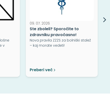
09. 07. 2026
Ste zboleli? Sporočite to
zdravniku pravočasno!
lošne
Nova pravila ZZZS za bolniški stalež
e v
– kaj morate vedeti!
3
Z
K
p
Preberi več
P