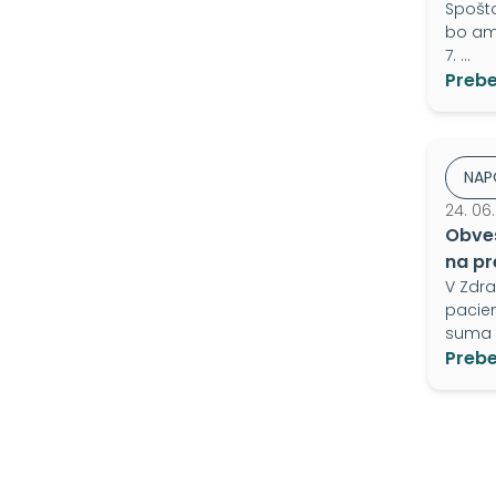
Spošt
bo amb
7. …
Prebe
NAP
24. 06
Obves
na pr
V Zdr
pacien
suma 
Prebe