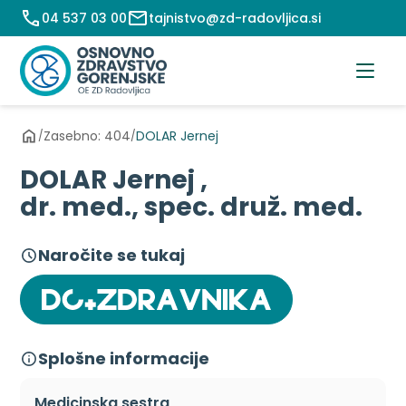
Preskoči
04 537 03 00
tajnistvo@zd-radovljica.si
na
vsebino
Zasebno: 404
DOLAR Jernej
/
/
DOLAR Jernej ,
dr. med., spec. druž. med.
Naročite se tukaj
Splošne informacije
Medicinska sestra