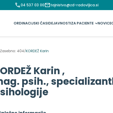
04 537 03 00
tajnistvo@zd-radovljica.si
ORDINACIJSKI ČASI
DEJAVNOSTI
ZA PACIENTE
NOVICE
Zasebno: 404
KORDEŽ Karin
/
ORDEŽ Karin ,
ag. psih., specializant
sihologije
Splošne informacije