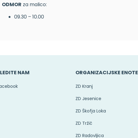
ODMOR
za malico:
09.30 – 10.00
LEDITE NAM
ORGANIZACIJSKE ENOT
acebook
ZD Kranj
ZD Jesenice
ZD Škofja Loka
ZD Tržič
ZD Radovljica