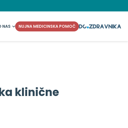
O NAS
NUJNA MEDICINSKA POMOČ
ka klinične