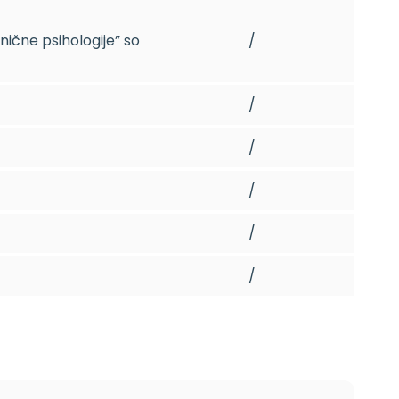
inične psihologije” so
/
/
/
/
/
/