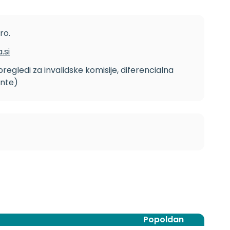
ro.
.si
pregledi za invalidske komisije, diferencialna
ante)
Popoldan