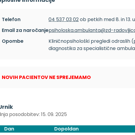
Telefon
04 537 03 02
ob petkih med 8. in 13. u
Email za naročanje
psiholoska.ambulanta@zd-radovljica
Opombe
Kliničnopsihološki pregledi odraslih (
diagnostika za specialistične ambul
NOVIH PACIENTOV NE SPREJEMAMO
Urnik
nja posodobitev: 15. 09. 2025
Dan
Dopoldan