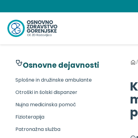
Preskoči
na
vsebino
/
Osnovne dejavnosti
Splošne in družinske ambulante
K
Otroški in šolski dispanzer
m
Nujna medicinska pomoč
p
Fizioterapija
Patronažna služba