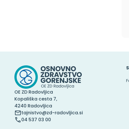
S
F
OE ZD Radovljica
Kopališka cesta 7,
4240 Radovljica
tajnistvo@zd-radovljica.si
04 537 03 00