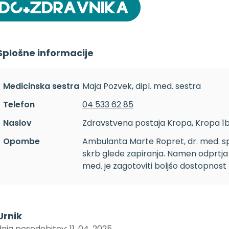
Splošne informacije
Medicinska sestra
Maja Pozvek, dipl. med. sestra
Telefon
04 533 62 85
Naslov
Zdravstvena postaja Kropa, Kropa 1
Opombe
Ambulanta Marte Ropret, dr. med. spe
skrb glede zapiranja. Namen odprtja 
med. je zagotoviti boljšo dostopnost 
Urnik
nja posodobitev: 11. 04. 2025