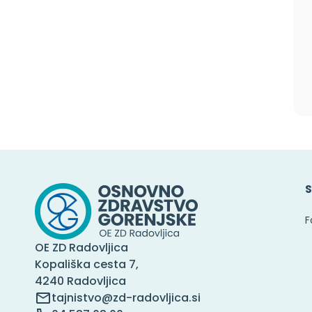
S
F
OE ZD Radovljica
Kopališka cesta 7,
4240 Radovljica
tajnistvo@zd-radovljica.si