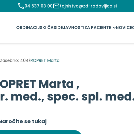
04 537 03 00
tajnistvo@zd-radovljica.si
ORDINACIJSKI ČASI
DEJAVNOSTI
ZA PACIENTE
NOVICE
Zasebno: 404
ROPRET Marta
/
OPRET Marta ,
r. med., spec. spl. me
Naročite se tukaj