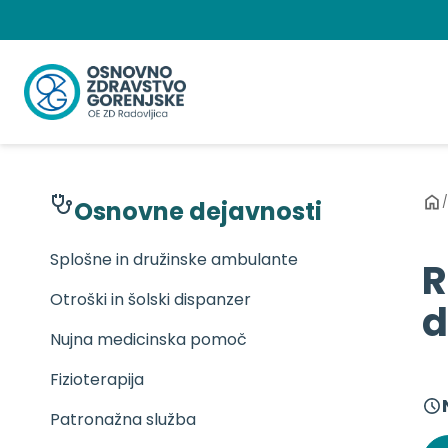
Preskoči
na
vsebino
/
Osnovne dejavnosti
Splošne in družinske ambulante
R
Otroški in šolski dispanzer
d
Nujna medicinska pomoč
Fizioterapija
Patronažna služba