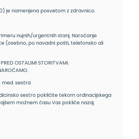
0:00) je namenjena posvetom z zdravnico.
rimeru nujnih/urgentnih stanj. Naročanje
 (osebno, po navadni pošti, telefonsko ali
PRED OSTALIMI STORITVAMI.
 NAROČAMO.
. med. sestra
cinsko sestro pokličite tekom ordinacijskega
jkrajšem možnem času Vas pokliče nazaj.