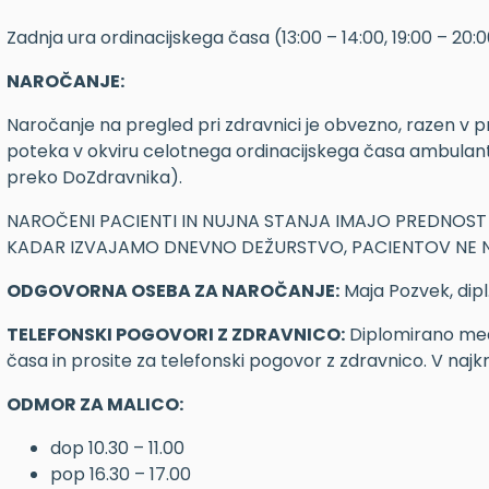
Zadnja ura ordinacijskega časa (13:00 – 14:00, 19:00 – 2
NAROČANJE:
Naročanje na pregled pri zdravnici je obvezno, razen v p
poteka v okviru celotnega ordinacijskega časa ambulante
preko DoZdravnika).
NAROČENI PACIENTI IN NUJNA STANJA IMAJO PREDNOST 
KADAR IZVAJAMO DNEVNO DEŽURSTVO, PACIENTOV NE
ODGOVORNA OSEBA ZA NAROČANJE:
Maja Pozvek, dipl
TELEFONSKI POGOVORI Z ZDRAVNICO:
Diplomirano medi
časa in prosite za telefonski pogovor z zdravnico. V na
ODMOR ZA MALICO:
dop 10.30 – 11.00
pop 16.30 – 17.00