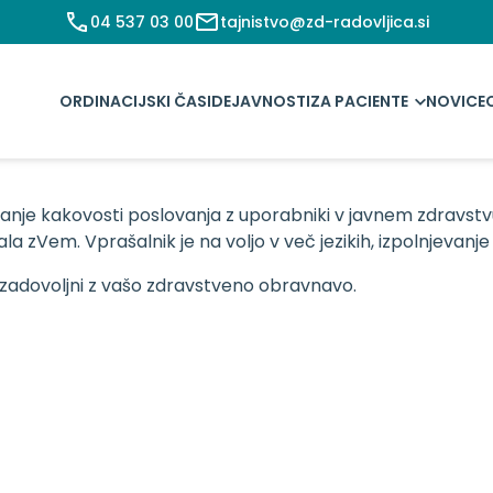
04 537 03 00
tajnistvo@zd-radovljica.si
ORDINACIJSKI ČASI
DEJAVNOSTI
ZA PACIENTE
NOVICE
ljanje kakovosti poslovanja z uporabniki v javnem zdravst
la zVem. Vprašalnik je na voljo v več jezikih, izpolnjevanj
 zadovoljni z vašo zdravstveno obravnavo.