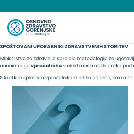
Preskoči
na
vsebino
SPOŠTOVANI UPORABNIKI ZDRAVSTVENIH STORITEV
Ministrstvo za zdravje je sprejelo metodologijo za ugotav
anonimnega
vprašalnika
v elektronski obliki preko porta
S kratkim spletnim vprašalnikom lahko ocenite, kako ste